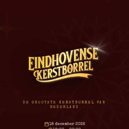
DE GROOTSTE
KERSTBORREL
VAN
NEDERLAND
Eindhovense Kerstborrel
,
18 december 2026
18 december 2026